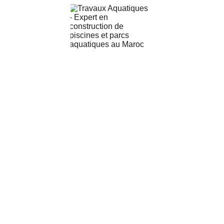
fin août 2026.
TRAVAUX AQUATIQUE : Expert en Parcs 
Aquatiques & Piscines de Luxe
Notre entreprise transforme vos espaces en 
destinations aquatiques exceptionnelles. 
Nous allions ingénierie rigoureuse et design 
innovant pour des projets durables و 
sécurisés.
INFORMATIONS DE CONTACT
RESIDENCE LE NOYER D 3ÉME ÉTAGE N°33 
RUE IBN SINA SEMLALIA GUELIZ , 
MARRAKECH