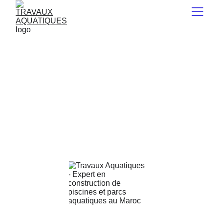
Site en cours de 
construction – 
Mise en ligne 
prévue d'ici la 
fin août 2026.