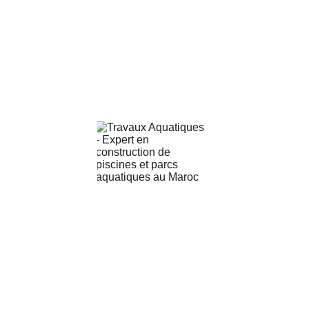
construction – 
Mise en ligne 
prévue d'ici la 
fin août 2026.
TRAVAUX AQUATIQUE : Expert en Parcs 
Aquatiques & Piscines de Luxe
Notre entreprise transforme vos espaces en 
destinations aquatiques exceptionnelles. 
Nous allions ingénierie rigoureuse et design 
innovant pour des projets durables و 